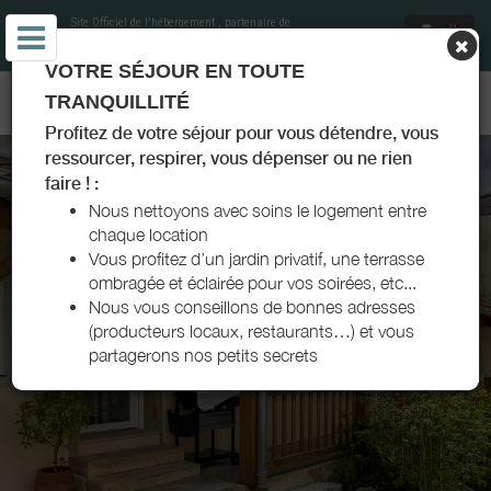
Site Officiel de l'hébergement
, partenaire de
Office de Tourisme Mâcon Sud-Bourgogne
et
soutenu par Destination Saône et Loire
VOTRE SÉJOUR EN TOUTE
GÎTE ACOTÉ - SOLOGNY - MÂCON SUD-BOURGOGNE
TRANQUILLITÉ
Profitez de votre séjour pour vous détendre, vous
ressourcer, respirer, vous dépenser ou ne rien
faire ! :
Nous nettoyons avec soins le logement entre
chaque location
Vous profitez d’un jardin privatif, une terrasse
ombragée et éclairée pour vos soirées, etc...
Nous vous conseillons de bonnes adresses
(producteurs locaux, restaurants…) et vous
partagerons nos petits secrets