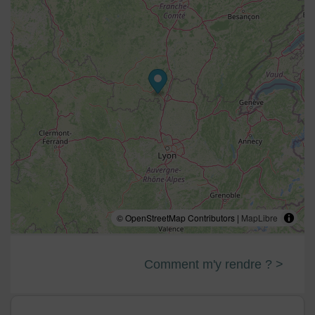
places) + local vélos privatifs. Supermarché 7 km. Gare
15 km. Non fumeurs. Animaux non admis.
Le gîte est labelisé Accueil Vélo et se trouve à proximité
de la Boucle de Bourgogne du Sud, Voie Verte et
superbe boucle cyclable proposée entre Chalon-sur-
Saône et Mâcon, parcours vélo facile et agréable de 144
km où gastronomie, œnologie et patrimoine sont au
rendez-vous.
Itinéraire de la Boucle de Bourgogne du Sud
Pour nous rejoindre : Quittez la voie verte à Sologny, à
© OpenStreetMap Contributors |
MapLibre
hauteur de la Cave Coopérative et prendre la direction
"Le Bourg".
Comment m'y rendre ? >
Pour consulter l'itinéraire de liaison entre la Boucle de
Bourgogne du Sud et notre gîte :
Itinéraire Geovelo