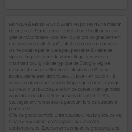
Monique & Martin vous ouvrent les portes d'une maison
de pays du 19ème siècle - dotée d'une traditionnelle «
galerie mâconnaise » abritée - qu'ils ont soigneusement
restauré avec style & goût, blottie au calme en bordure
d'une paisible petite ruelle peu passante & lisière de
vignes. En plein cœur du vieux village préservé du
charmant bourg viticole typique de Sologny (église
romane classée du XIIe siècle, plusieurs châteaux,
lavoirs, demeures historiques…), lové « en balcon » à
flanc de coteau sud exposé. Magnifique cadre paysagé
au creux d'un bucolique vallon de coteaux de vignobles
& prairies sous les crêtes boisées de vastes forêts
sauvages environnantes (à parcourir lors de balades à
pied ou VTT).
Gîte de grand confort. Ultra spacieux. Vaste pièce de vie.
Chaleureux cachet campagnard aux accents
contemporains. Equipement complet de grande qualité.