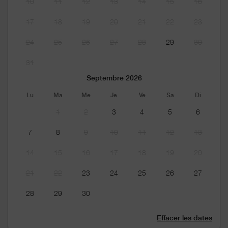
10
11
12
13
14
15
16
17
18
19
20
21
22
23
24
25
26
27
28
29
30
31
Septembre 2026
Lu
Ma
Me
Je
Ve
Sa
Di
1
2
3
4
5
6
7
8
9
10
11
12
13
14
15
16
17
18
19
20
21
22
23
24
25
26
27
28
29
30
Effacer les dates