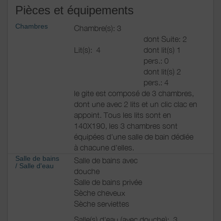
Pièces et équipements
Services sur place :
Abri vélo sécurisé
Chambres
Chambre(s): 3
Documentations touristiques
dont Suite: 2
Kit de réparation pour petites avaries et pompe à
Lit(s):
4
dont lit(s) 1
pied
pers.: 0
dont lit(s) 2
pers.: 4
le gite est composé de 3 chambres,
dont une avec 2 lits et un clic clac en
appoint. Tous les lits sont en
140X190, les 3 chambres sont
équipées d'une salle de bain dédiée
à chacune d'elles.
Salle de bains
Salle de bains avec
/
Salle d'eau
douche
Salle de bains privée
Sèche cheveux
Sèche serviettes
Salle(s) d'eau (avec douche):
3